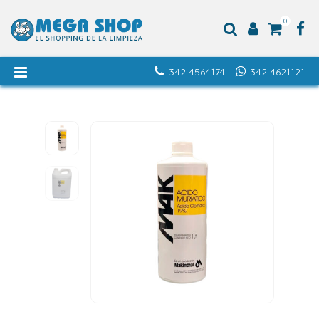
0
342 4564174
342 4621121