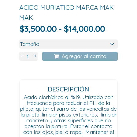
ACIDO MURIATICO MARCA MAK
MAK
Rango
$
3,500.00
-
$
14,000.00
de
precios:
desde
+
-
Agregar al carrito
$3,500.
hasta
$14,000
DESCRIPCIÓN
Acido clorhídrico al %19. Utilizado con
frecuencia para reducir el PH de la
pileta, quitar el sarro de las venecitas de
la pileta, limpiar pisos exteriores, limpiar
concreto y otras superficies que no
aceptan la pintura. Evitar el contacto
con los ojos, piel o ropa. Mantener el