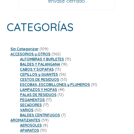
envase cerrado.
CATEGORÍAS
109
Sin Categorizar
109
productos
362
ACCESORIOS y OTROS
362
productos
15
ALFOMBRAS Y BURLETES
15
18
productos
BALDES Y PALANGANA
18
13
productos
CABOS Y SOPAPAS
13
productos
56
CEPILLOS y GUANTES
56
productos
53
CESTOS DE RESIDUOS
53
productos
51
ESCOBAS, ESCOBILLONES y PLUMEROS
51
44
productos
LAMPAZOS Y MOPAS
44
12
productos
PALAS DE RESIDUOS
12
17
productos
PEGAMENTOS
17
17
productos
SECADORES
17
52
productos
VARIOS
52
productos
7
BALDES CENTRIFUGOS
7
59
productos
AROMATIZANTES
59
8
productos
AEROSOLES
8
10
productos
APARATOS
10