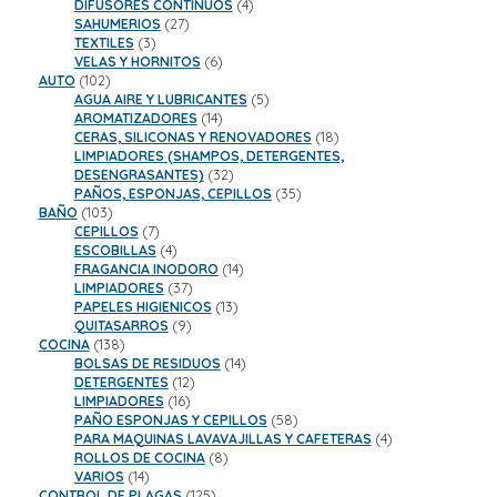
productos
4
DIFUSORES CONTINUOS
4
27
productos
SAHUMERIOS
27
3
productos
TEXTILES
3
productos
6
VELAS Y HORNITOS
6
102
productos
AUTO
102
productos
5
AGUA AIRE Y LUBRICANTES
5
14
productos
AROMATIZADORES
14
productos
18
CERAS, SILICONAS Y RENOVADORES
18
productos
LIMPIADORES (SHAMPOS, DETERGENTES,
32
DESENGRASANTES)
32
productos
35
PAÑOS, ESPONJAS, CEPILLOS
35
103
productos
BAÑO
103
productos
7
CEPILLOS
7
productos
4
ESCOBILLAS
4
productos
14
FRAGANCIA INODORO
14
37
productos
LIMPIADORES
37
productos
13
PAPELES HIGIENICOS
13
9
productos
QUITASARROS
9
138
productos
COCINA
138
productos
14
BOLSAS DE RESIDUOS
14
12
productos
DETERGENTES
12
16
productos
LIMPIADORES
16
productos
58
PAÑO ESPONJAS Y CEPILLOS
58
productos
4
PARA MAQUINAS LAVAVAJILLAS Y CAFETERAS
4
8
productos
ROLLOS DE COCINA
8
14
productos
VARIOS
14
productos
125
CONTROL DE PLAGAS
125