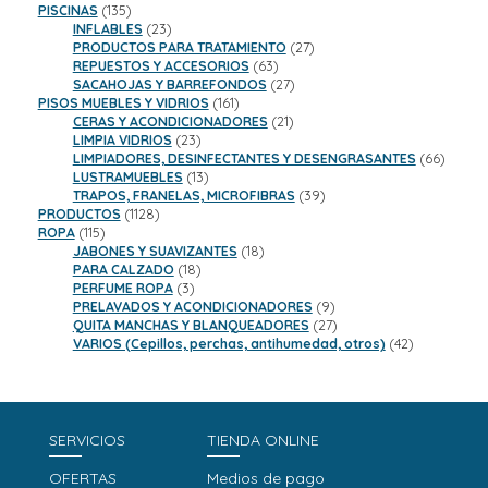
135
productos
PISCINAS
135
productos
23
INFLABLES
23
productos
27
PRODUCTOS PARA TRATAMIENTO
27
63
productos
REPUESTOS Y ACCESORIOS
63
productos
27
SACAHOJAS Y BARREFONDOS
27
161
productos
PISOS MUEBLES Y VIDRIOS
161
productos
21
CERAS Y ACONDICIONADORES
21
23
productos
LIMPIA VIDRIOS
23
productos
66
LIMPIADORES, DESINFECTANTES Y DESENGRASANTES
66
13
product
LUSTRAMUEBLES
13
productos
39
TRAPOS, FRANELAS, MICROFIBRAS
39
1128
productos
PRODUCTOS
1128
115
productos
ROPA
115
productos
18
JABONES Y SUAVIZANTES
18
18
productos
PARA CALZADO
18
3
productos
PERFUME ROPA
3
productos
9
PRELAVADOS Y ACONDICIONADORES
9
productos
27
QUITA MANCHAS Y BLANQUEADORES
27
productos
42
VARIOS (Cepillos, perchas, antihumedad, otros)
42
productos
SERVICIOS
TIENDA ONLINE
OFERTAS
Medios de pago