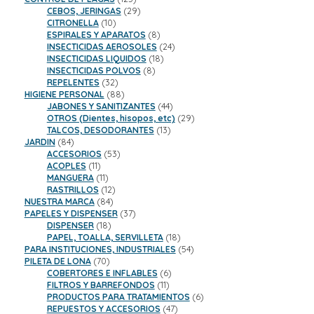
productos
29
CEBOS, JERINGAS
29
10
productos
CITRONELLA
10
productos
8
ESPIRALES Y APARATOS
8
productos
24
INSECTICIDAS AEROSOLES
24
18
productos
INSECTICIDAS LIQUIDOS
18
8
productos
INSECTICIDAS POLVOS
8
32
productos
REPELENTES
32
productos
88
HIGIENE PERSONAL
88
productos
44
JABONES Y SANITIZANTES
44
productos
29
OTROS (Dientes, hisopos, etc)
29
13
productos
TALCOS, DESODORANTES
13
84
productos
JARDIN
84
productos
53
ACCESORIOS
53
11
productos
ACOPLES
11
productos
11
MANGUERA
11
productos
12
RASTRILLOS
12
84
productos
NUESTRA MARCA
84
productos
37
PAPELES Y DISPENSER
37
18
productos
DISPENSER
18
productos
18
PAPEL, TOALLA, SERVILLETA
18
productos
54
PARA INSTITUCIONES, INDUSTRIALES
54
70
productos
PILETA DE LONA
70
productos
6
COBERTORES E INFLABLES
6
11
productos
FILTROS Y BARREFONDOS
11
productos
6
PRODUCTOS PARA TRATAMIENTOS
6
47
productos
REPUESTOS Y ACCESORIOS
47