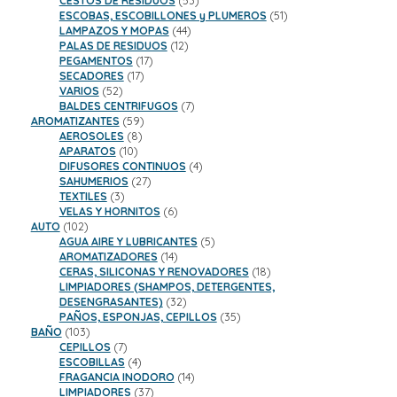
CESTOS DE RESIDUOS
53
productos
51
ESCOBAS, ESCOBILLONES y PLUMEROS
51
44
productos
LAMPAZOS Y MOPAS
44
12
productos
PALAS DE RESIDUOS
12
17
productos
PEGAMENTOS
17
17
productos
SECADORES
17
52
productos
VARIOS
52
productos
7
BALDES CENTRIFUGOS
7
59
productos
AROMATIZANTES
59
8
productos
AEROSOLES
8
10
productos
APARATOS
10
productos
4
DIFUSORES CONTINUOS
4
27
productos
SAHUMERIOS
27
3
productos
TEXTILES
3
productos
6
VELAS Y HORNITOS
6
102
productos
AUTO
102
productos
5
AGUA AIRE Y LUBRICANTES
5
14
productos
AROMATIZADORES
14
productos
18
CERAS, SILICONAS Y RENOVADORES
18
productos
LIMPIADORES (SHAMPOS, DETERGENTES,
32
DESENGRASANTES)
32
productos
35
PAÑOS, ESPONJAS, CEPILLOS
35
103
productos
BAÑO
103
productos
7
CEPILLOS
7
productos
4
ESCOBILLAS
4
productos
14
FRAGANCIA INODORO
14
37
productos
LIMPIADORES
37