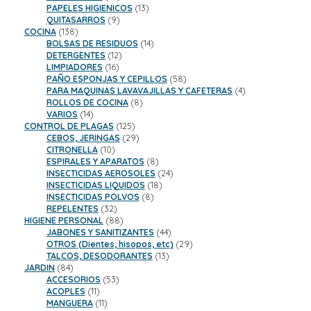
productos
13
PAPELES HIGIENICOS
13
9
productos
QUITASARROS
9
138
productos
COCINA
138
productos
14
BOLSAS DE RESIDUOS
14
12
productos
DETERGENTES
12
16
productos
LIMPIADORES
16
productos
58
PAÑO ESPONJAS Y CEPILLOS
58
productos
4
PARA MAQUINAS LAVAVAJILLAS Y CAFETERAS
4
8
productos
ROLLOS DE COCINA
8
14
productos
VARIOS
14
productos
125
CONTROL DE PLAGAS
125
productos
29
CEBOS, JERINGAS
29
10
productos
CITRONELLA
10
productos
8
ESPIRALES Y APARATOS
8
productos
24
INSECTICIDAS AEROSOLES
24
18
productos
INSECTICIDAS LIQUIDOS
18
8
productos
INSECTICIDAS POLVOS
8
32
productos
REPELENTES
32
productos
88
HIGIENE PERSONAL
88
productos
44
JABONES Y SANITIZANTES
44
productos
29
OTROS (Dientes, hisopos, etc)
29
13
productos
TALCOS, DESODORANTES
13
84
productos
JARDIN
84
productos
53
ACCESORIOS
53
11
productos
ACOPLES
11
productos
11
MANGUERA
11