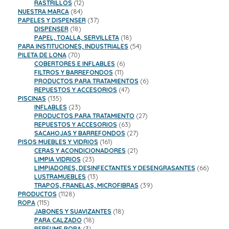
productos
12
RASTRILLOS
12
84
productos
NUESTRA MARCA
84
productos
37
PAPELES Y DISPENSER
37
18
productos
DISPENSER
18
productos
18
PAPEL, TOALLA, SERVILLETA
18
productos
54
PARA INSTITUCIONES, INDUSTRIALES
54
70
productos
PILETA DE LONA
70
productos
6
COBERTORES E INFLABLES
6
11
productos
FILTROS Y BARREFONDOS
11
productos
6
PRODUCTOS PARA TRATAMIENTOS
6
47
productos
REPUESTOS Y ACCESORIOS
47
135
productos
PISCINAS
135
productos
23
INFLABLES
23
productos
27
PRODUCTOS PARA TRATAMIENTO
27
63
productos
REPUESTOS Y ACCESORIOS
63
productos
27
SACAHOJAS Y BARREFONDOS
27
161
productos
PISOS MUEBLES Y VIDRIOS
161
productos
21
CERAS Y ACONDICIONADORES
21
23
productos
LIMPIA VIDRIOS
23
productos
66
LIMPIADORES, DESINFECTANTES Y DESENGRASANTES
66
13
product
LUSTRAMUEBLES
13
productos
39
TRAPOS, FRANELAS, MICROFIBRAS
39
1128
productos
PRODUCTOS
1128
115
productos
ROPA
115
productos
18
JABONES Y SUAVIZANTES
18
18
productos
PARA CALZADO
18
3
productos
PERFUME ROPA
3