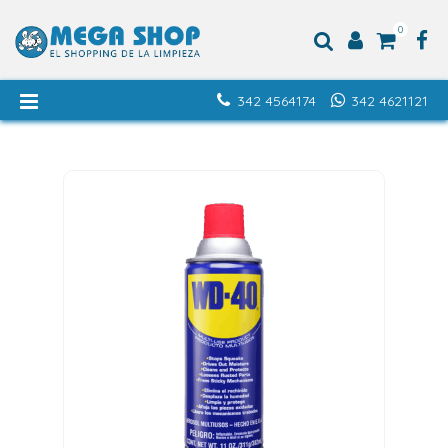
0
342 4564174
342 4621121