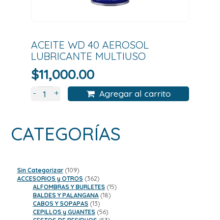
ACEITE WD 40 AEROSOL
LUBRICANTE MULTIUSO
$
11,000.00
+
-
Agregar al carrito
CATEGORÍAS
109
Sin Categorizar
109
productos
362
ACCESORIOS y OTROS
362
productos
15
ALFOMBRAS Y BURLETES
15
18
productos
BALDES Y PALANGANA
18
13
productos
CABOS Y SOPAPAS
13
productos
56
CEPILLOS y GUANTES
56
productos
53