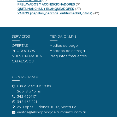
productos
9
PRELAVADOS Y ACONDICIONADORES
9
productos
27
QUITA MANCHAS Y BLANQUEADORES
27
productos
42
VARIOS (Cepillos, perchas, antihumedad, otros)
42
productos
SERVICIOS
TIENDA ONLINE
OFERTAS
Medios de pago
PRODUCTOS
Métodos de entrega
NUESTRA MARCA
Preguntas frecuentes
CATALOGOS
CONTACTANOS
Lun a Vier: 8 a 19 hs
Sab: 8 a 13 hs
342 4564174
342 4621121
Av. López y Planes 4002, Santa Fe
ventas@elshoppingdelalimpieza.com.ar