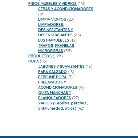
productos
161
PISOS MUEBLES Y VIDRIOS
161
productos
CERAS Y ACONDICIONADORES
21
21
productos
23
LIMPIA VIDRIOS
23
productos
LIMPIADORES,
DESINFECTANTES Y
66
DESENGRASANTES
66
13
productos
LUSTRAMUEBLES
13
productos
TRAPOS, FRANELAS,
39
MICROFIBRAS
39
1128
productos
PRODUCTOS
1128
115
productos
ROPA
115
productos
18
JABONES Y SUAVIZANTES
18
18
productos
PARA CALZADO
18
3
productos
PERFUME ROPA
3
productos
PRELAVADOS Y
9
ACONDICIONADORES
9
productos
QUITA MANCHAS Y
27
BLANQUEADORES
27
productos
VARIOS (Cepillos, perchas,
42
antihumedad, otros)
42
productos