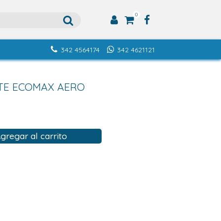
0
342 4564174
342 4621121
NTE ECOMAX AERO
gregar al carrito