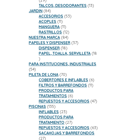
29
productos
13
TALCOS, DESODORANTES
13
84
productos
JARDIN
84
productos
53
ACCESORIOS
53
11
productos
ACOPLES
11
productos
11
MANGUERA
11
productos
12
RASTRILLOS
12
84
productos
NUESTRA MARCA
84
productos
37
PAPELES Y DISPENSER
37
18
productos
DISPENSER
18
productos
PAPEL, TOALLA, SERVILLETA
18
18
productos
PARA INSTITUCIONES, INDUSTRIALES
54
54
productos
70
PILETA DE LONA
70
productos
6
COBERTORES E INFLABLES
6
11
productos
FILTROS Y BARREFONDOS
11
productos
PRODUCTOS PARA
6
TRATAMIENTOS
6
productos
47
REPUESTOS Y ACCESORIOS
47
135
productos
PISCINAS
135
productos
23
INFLABLES
23
productos
PRODUCTOS PARA
27
TRATAMIENTO
27
productos
63
REPUESTOS Y ACCESORIOS
63
productos
SACAHOJAS Y BARREFONDOS
27
27