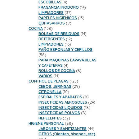
productos
4
ESCOBILLAS
4
productos
14
FRAGANCIA INODORO
14
37
productos
LIMPIADORES
37
productos
13
PAPELES HIGIENICOS
13
9
productos
QUITASARROS
9
138
productos
COCINA
138
productos
14
BOLSAS DE RESIDUOS
14
12
productos
DETERGENTES
12
16
productos
LIMPIADORES
16
productos
PAÑO ESPONJAS Y CEPILLOS
58
58
productos
PARA MAQUINAS LAVAVAJILLAS
4
Y CAFETERAS
4
productos
8
ROLLOS DE COCINA
8
14
productos
VARIOS
14
productos
125
CONTROL DE PLAGAS
125
productos
29
CEBOS, JERINGAS
29
10
productos
CITRONELLA
10
productos
8
ESPIRALES Y APARATOS
8
productos
24
INSECTICIDAS AEROSOLES
24
18
productos
INSECTICIDAS LIQUIDOS
18
8
productos
INSECTICIDAS POLVOS
8
32
productos
REPELENTES
32
productos
88
HIGIENE PERSONAL
88
productos
44
JABONES Y SANITIZANTES
44
productos
OTROS (Dientes, hisopos, etc)
29