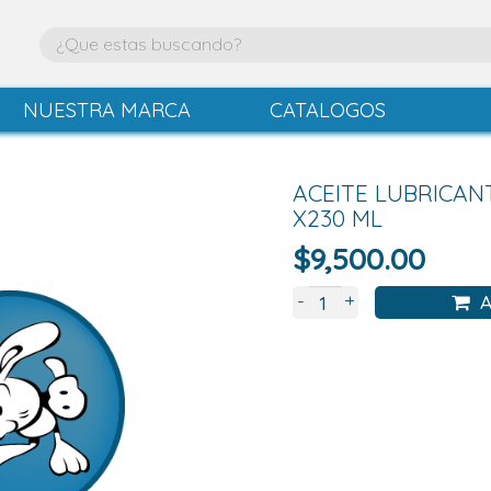
NUESTRA MARCA
CATALOGOS
ACEITE LUBRICA
X230 ML
$
9,500.00
+
-
A