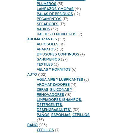
51
PLUMEROS
51
productos
44
LAMPAZOS Y MOPAS
44
12
productos
PALAS DE RESIDUOS
12
17
productos
PEGAMENTOS
17
17
productos
SECADORES
17
52
productos
VARIOS
52
productos
7
BALDES CENTRIFUGOS
7
59
productos
AROMATIZANTES
59
8
productos
AEROSOLES
8
10
productos
APARATOS
10
productos
4
DIFUSORES CONTINUOS
4
27
productos
SAHUMERIOS
27
3
productos
TEXTILES
3
productos
6
VELAS Y HORNITOS
6
102
productos
AUTO
102
productos
5
AGUA AIRE Y LUBRICANTES
5
14
productos
AROMATIZADORES
14
productos
CERAS, SILICONAS Y
18
RENOVADORES
18
productos
LIMPIADORES (SHAMPOS,
DETERGENTES,
32
DESENGRASANTES)
32
productos
PAÑOS, ESPONJAS, CEPILLOS
35
35
productos
103
BAÑO
103
productos
7
CEPILLOS
7