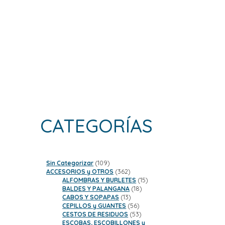
CATEGORÍAS
109
Sin Categorizar
109
productos
362
ACCESORIOS y OTROS
362
productos
15
ALFOMBRAS Y BURLETES
15
18
productos
BALDES Y PALANGANA
18
13
productos
CABOS Y SOPAPAS
13
productos
56
CEPILLOS y GUANTES
56
productos
53
CESTOS DE RESIDUOS
53
productos
ESCOBAS, ESCOBILLONES y