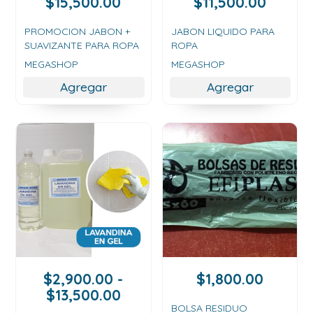
Rango
Rango
$
15,500.00
$
11,500.00
de
de
precios:
precios
PROMOCION JABON +
JABON LIQUIDO PARA
SUAVIZANTE PARA ROPA
ROPA
desde
desde
$7,000.00
$2,900
MEGASHOP
MEGASHOP
hasta
hasta
Agregar
Agregar
$15,500.00
$11,50
$
2,900.00
-
$
1,800.00
Rango
$
13,500.00
de
BOLSA RESIDUO