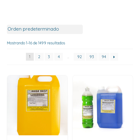
Mostrando 1–16 de 1499 resultados
1
2
3
4
…
92
93
94