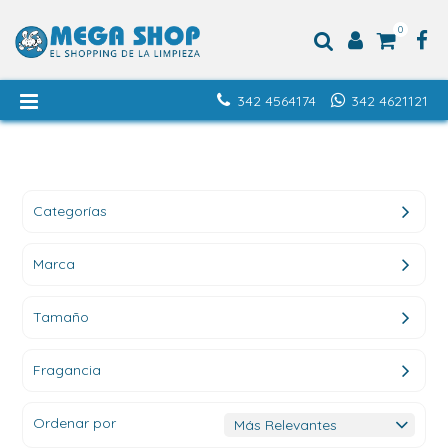
0
342 4564174
342 4621121
Categorías
Marca
Tamaño
Fragancia
Ordenar por