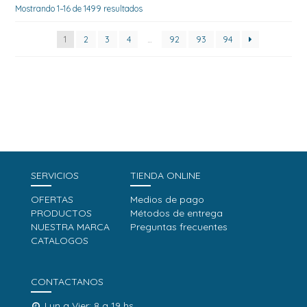
Mostrando 1–16 de 1499 resultados
1
2
3
4
…
92
93
94
SERVICIOS
TIENDA ONLINE
OFERTAS
Medios de pago
PRODUCTOS
Métodos de entrega
NUESTRA MARCA
Preguntas frecuentes
CATALOGOS
CONTACTANOS
Lun a Vier: 8 a 19 hs