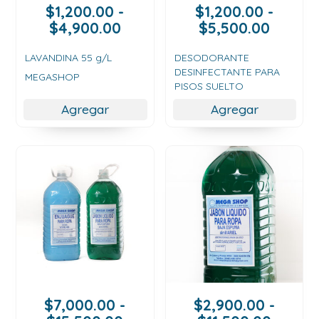
$
1,200.00
-
$
1,200.00
-
Rango
Rango
$
4,900.00
$
5,500.00
de
de
precios:
precios
LAVANDINA 55 g/L
DESODORANTE
DESINFECTANTE PARA
desde
desde
MEGASHOP
PISOS SUELTO
$1,200.00
$1,200
hasta
hasta
Agregar
Agregar
$4,900.00
$5,500
$
7,000.00
-
$
2,900.00
-