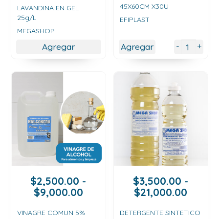
45X60CM X30U
precios:
LAVANDINA EN GEL
25g/L
desde
EFIPLAST
$2,900.00
MEGASHOP
hasta
+
-
Agregar
Agregar
$13,500.00
$
2,500.00
-
$
3,500.00
-
Rango
Rang
$
9,000.00
$
21,000.00
de
de
precios:
precio
VINAGRE COMUN 5%
DETERGENTE SINTETICO