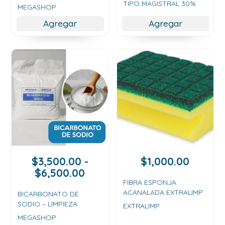
TIPO MAGISTRAL 30%
desde
desde
MEGASHOP
$2,500.00
$3,50
Agregar
Agregar
hasta
hasta
$9,000.00
$21,00
$
3,500.00
-
$
1,000.00
Rango
$
6,500.00
de
FIBRA ESPONJA
ACANALADA EXTRALIMP
precios:
BICARBONATO DE
SODIO – LIMPIEZA
desde
EXTRALIMP
$3,500.00
MEGASHOP