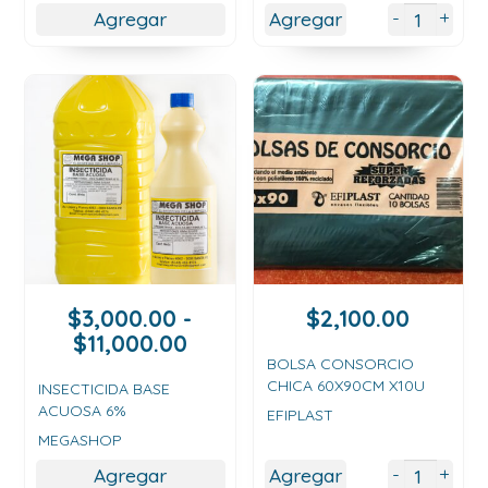
hasta
+
-
Agregar
Agregar
$6,500.00
$
3,000.00
-
$
2,100.00
Rango
$
11,000.00
de
BOLSA CONSORCIO
CHICA 60X90CM X10U
precios:
INSECTICIDA BASE
ACUOSA 6%
desde
EFIPLAST
$3,000.00
MEGASHOP
hasta
+
-
Agregar
Agregar