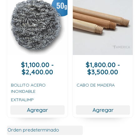
$
1,100.00
-
$
1,800.00
-
Rango
Rango
$
2,400.00
$
3,500.00
de
de
precios:
precios
BOLLITO ACERO
CABO DE MADERA
INOXIDABLE
desde
desde
$1,100.00
$1,800
EXTRALIMP
hasta
hasta
Agregar
Agregar
$2,400.00
$3,500