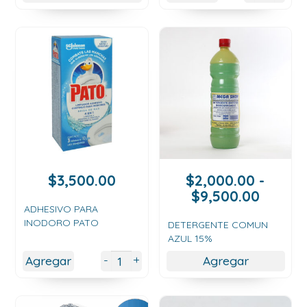
$11,000.00
$
3,500.00
$
2,000.00
-
Rango
$
9,500.00
de
ADHESIVO PARA
INODORO PATO
precios
DETERGENTE COMUN
AZUL 15%
desde
$2,000
+
-
Agregar
Agregar
hasta
$9,500