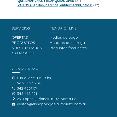
productos
27
QUITA MANCHAS Y BLANQUEADORES
27
productos
42
VARIOS (Cepillos, perchas, antihumedad, otros)
42
productos
SERVICIOS
TIENDA ONLINE
OFERTAS
Medios de pago
PRODUCTOS
Métodos de entrega
NUESTRA MARCA
Preguntas frecuentes
CATALOGOS
CONTACTANOS
Lun a Vier: 8 a 19 hs
Sab: 8 a 13 hs
342 4564174
342 4621121
Av. López y Planes 4002, Santa Fe
ventas@elshoppingdelalimpieza.com.ar