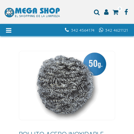
0
342 4564174
342 4621121
BOLLITO ACERO INOXIDABLE