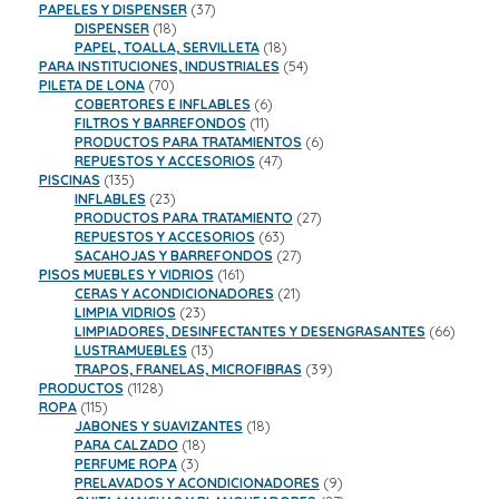
productos
37
PAPELES Y DISPENSER
37
18
productos
DISPENSER
18
productos
18
PAPEL, TOALLA, SERVILLETA
18
productos
54
PARA INSTITUCIONES, INDUSTRIALES
54
70
productos
PILETA DE LONA
70
productos
6
COBERTORES E INFLABLES
6
11
productos
FILTROS Y BARREFONDOS
11
productos
6
PRODUCTOS PARA TRATAMIENTOS
6
47
productos
REPUESTOS Y ACCESORIOS
47
135
productos
PISCINAS
135
productos
23
INFLABLES
23
productos
27
PRODUCTOS PARA TRATAMIENTO
27
63
productos
REPUESTOS Y ACCESORIOS
63
productos
27
SACAHOJAS Y BARREFONDOS
27
161
productos
PISOS MUEBLES Y VIDRIOS
161
productos
21
CERAS Y ACONDICIONADORES
21
23
productos
LIMPIA VIDRIOS
23
productos
66
LIMPIADORES, DESINFECTANTES Y DESENGRASANTES
66
13
product
LUSTRAMUEBLES
13
productos
39
TRAPOS, FRANELAS, MICROFIBRAS
39
1128
productos
PRODUCTOS
1128
115
productos
ROPA
115
productos
18
JABONES Y SUAVIZANTES
18
18
productos
PARA CALZADO
18
3
productos
PERFUME ROPA
3
productos
9
PRELAVADOS Y ACONDICIONADORES
9