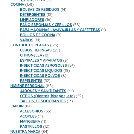
138
productos
COCINA
138
productos
14
BOLSAS DE RESIDUOS
14
12
productos
DETERGENTES
12
16
productos
LIMPIADORES
16
productos
58
PAÑO ESPONJAS Y CEPILLOS
58
productos
4
PARA MAQUINAS LAVAVAJILLAS Y CAFETERAS
4
8
productos
ROLLOS DE COCINA
8
14
productos
VARIOS
14
productos
125
CONTROL DE PLAGAS
125
productos
29
CEBOS, JERINGAS
29
10
productos
CITRONELLA
10
productos
8
ESPIRALES Y APARATOS
8
productos
24
INSECTICIDAS AEROSOLES
24
18
productos
INSECTICIDAS LIQUIDOS
18
8
productos
INSECTICIDAS POLVOS
8
32
productos
REPELENTES
32
productos
88
HIGIENE PERSONAL
88
productos
44
JABONES Y SANITIZANTES
44
productos
29
OTROS (Dientes, hisopos, etc)
29
13
productos
TALCOS, DESODORANTES
13
84
productos
JARDIN
84
productos
53
ACCESORIOS
53
11
productos
ACOPLES
11
productos
11
MANGUERA
11
productos
12
RASTRILLOS
12
84
productos
NUESTRA MARCA
84