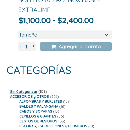
EXTRALIMP
Rango
$
1,100.00
-
$
2,400.00
de
precios:
desde
+
-
Agregar al carrito
$1,100.00
hasta
CATEGORÍAS
$2,400.00
109
Sin Categorizar
109
productos
362
ACCESORIOS y OTROS
362
productos
15
ALFOMBRAS Y BURLETES
15
18
productos
BALDES Y PALANGANA
18
13
productos
CABOS Y SOPAPAS
13
productos
56
CEPILLOS y GUANTES
56
productos
53
CESTOS DE RESIDUOS
53
productos
51
ESCOBAS, ESCOBILLONES y PLUMEROS
51