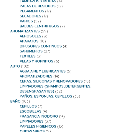
44
productos
LAMPAZOS Y MOPAS
44
12
productos
PALAS DE RESIDUOS
12
17
productos
PEGAMENTOS
17
17
productos
SECADORES
17
52
productos
VARIOS
52
productos
7
BALDES CENTRIFUGOS
7
59
productos
AROMATIZANTES
59
8
productos
AEROSOLES
8
10
productos
APARATOS
10
productos
4
DIFUSORES CONTINUOS
4
27
productos
SAHUMERIOS
27
3
productos
TEXTILES
3
productos
6
VELAS Y HORNITOS
6
102
productos
AUTO
102
productos
5
AGUA AIRE Y LUBRICANTES
5
14
productos
AROMATIZADORES
14
productos
18
CERAS, SILICONAS Y RENOVADORES
18
productos
LIMPIADORES (SHAMPOS, DETERGENTES,
32
DESENGRASANTES)
32
productos
35
PAÑOS, ESPONJAS, CEPILLOS
35
103
productos
BAÑO
103
productos
7
CEPILLOS
7
productos
4
ESCOBILLAS
4
productos
14
FRAGANCIA INODORO
14
37
productos
LIMPIADORES
37
productos
13
PAPELES HIGIENICOS
13
9
productos
QUITASARROS
9